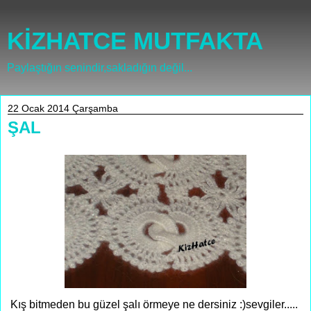
KİZHATCE MUTFAKTA
Paylaştığın senindir,sakladığın değil...
22 Ocak 2014 Çarşamba
ŞAL
Kış bitmeden bu güzel şalı örmeye ne dersiniz :)sevgiler.....